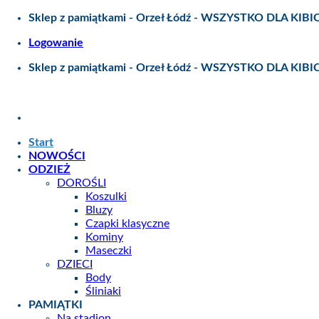
Skip
Sklep z pamiątkami - Orzeł Łódź - WSZYSTKO DLA KIBI
to
Logowanie
content
Sklep z pamiątkami - Orzeł Łódź - WSZYSTKO DLA KIBI
Start
NOWOŚCI
ODZIEŻ
DOROŚLI
Koszulki
Bluzy
Czapki klasyczne
Kominy
Maseczki
DZIECI
Body
Śliniaki
PAMIĄTKI
Na stadion