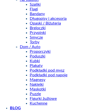
Szaliki
Flagi
Bandany
Długopisy i akcesoria
Opaski / Biżuteria
Breloczki
Przypinki
Smycze
Torby
Dom / Auto
Proporczyki
Poduszki
Kubki
Plakaty
Podkładki pod mysz
Podkładki pod napoje
Magnesy
Naklejki
Maskotki
Puzzle
Figurki żużlowe
Kuchenne
BLOG