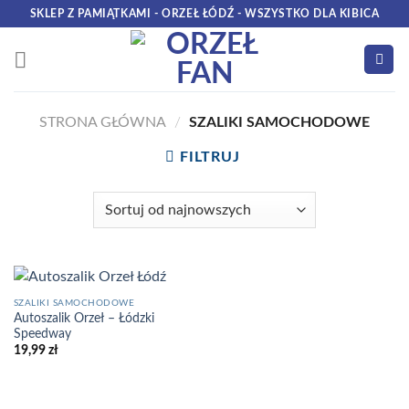
Skip
SKLEP Z PAMIĄTKAMI - ORZEŁ ŁÓDŹ - WSZYSTKO DLA KIBICA
to
content
STRONA GŁÓWNA
/
SZALIKI SAMOCHODOWE
FILTRUJ
SZALIKI SAMOCHODOWE
Autoszalik Orzeł – Łódzki
Speedway
19,99
zł