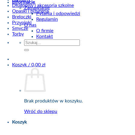
Informacje
Długopisy i akcesoria szkolne
Zamawianie
Opaski i biżuteria
Pytania i odpowiedzi
Breloczki
Regulamin
Przypinki
O nas
Smycze
O firmie
Torby
Kontakt
Szukaj:
Koszyk /
0,00
zł
Brak produktów w koszyku.
Wróć do sklepu
Koszyk