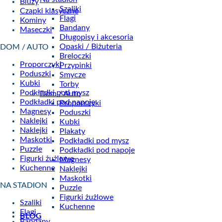
Bluzy
Szaliki
Czapki klasyczne
Flagi
Kominy
Bandany
Maseczki
Długopisy i akcesoria
Opaski / Biżuteria
DOM / AUTO
Breloczki
Proporczyki
Przypinki
Poduszki
Smycze
Kubki
Torby
Podkładki pod mysz
Dom / Auto
Podkładki pod napoje
Proporczyki
Magnesy
Poduszki
Naklejki
Kubki
Naklejki
Plakaty
Maskotki
Podkładki pod mysz
Puzzle
Podkładki pod napoje
Figurki żużlowe
Magnesy
Kuchenne
Naklejki
Maskotki
NA STADION
Puzzle
Figurki żużlowe
Szaliki
Kuchenne
Flagi
BLOG
Bandany