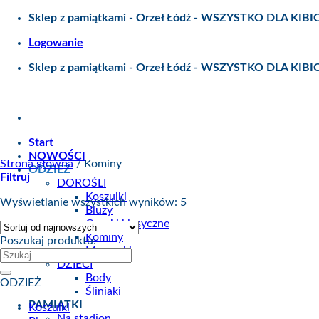
Skip
Sklep z pamiątkami - Orzeł Łódź - WSZYSTKO DLA KIBI
to
Logowanie
content
Sklep z pamiątkami - Orzeł Łódź - WSZYSTKO DLA KIBI
Start
NOWOŚCI
Strona główna
/
Kominy
ODZIEŻ
Filtruj
DOROŚLI
Koszulki
Wyświetlanie wszystkich wyników: 5
Bluzy
Czapki klasyczne
Kominy
Poszukaj produktu:
Maseczki
Szukaj:
DZIECI
Body
ODZIEŻ
Śliniaki
PAMIĄTKI
Koszulki
Na stadion