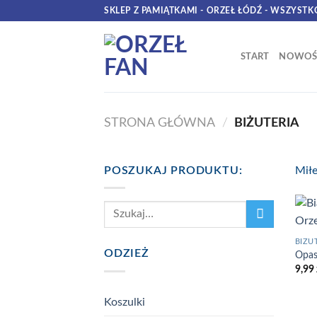
Skip
SKLEP Z PAMIĄTKAMI - ORZEŁ ŁÓDŹ - WSZYSTK
to
content
START
NOWOŚ
STRONA GŁÓWNA
/
BIŻUTERIA
POSZUKAJ PRODUKTU:
Miłe
Szukaj:
BIŻU
ODZIEŻ
Opas
9,99
Koszulki