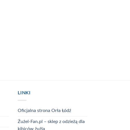
LINKI
Oficjalna strona Orła Łódź
Żużel-Fan.pl – sklep z odzieżą dla
kibiców żużla