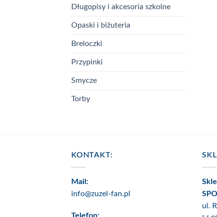
Długopisy i akcesoria szkolne
Opaski i biżuteria
Breloczki
Przypinki
Smycze
Torby
KONTAKT:
SK
Mail:
Skl
info@zuzel-fan.pl
SPO
ul. 
Telefon: