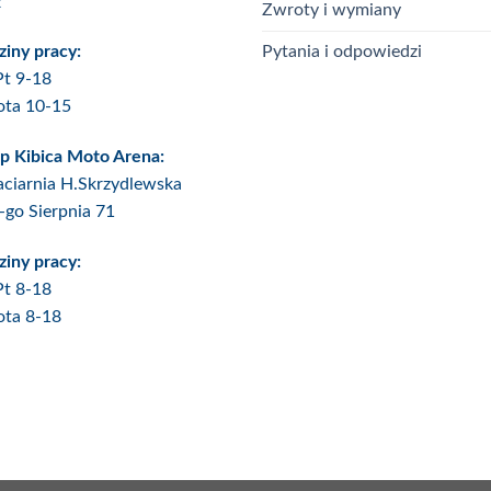
ź
Zwroty i wymiany
Pytania i odpowiedzi
iny pracy:
Pt 9-18
ota 10-15
p Kibica Moto Arena:
ciarnia H.Skrzydlewska
6-go Sierpnia 71
iny pracy:
Pt 8-18
ota 8-18