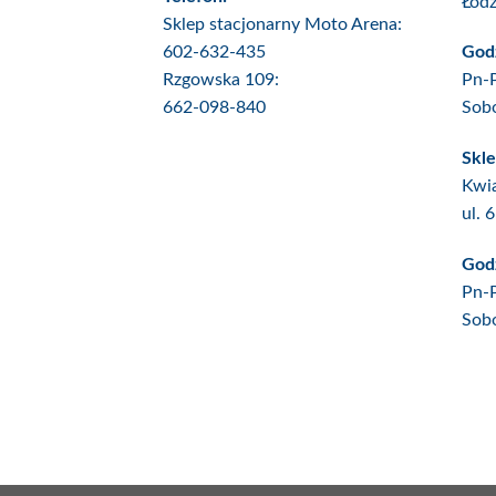
Łód
Sklep stacjonarny Moto Arena:
602-632-435
Godz
Rzgowska 109:
Pn-
662-098-840
Sob
Skle
Kwia
ul. 
Godz
Pn-
Sob