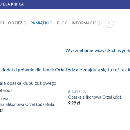
O DLA KIBICA
CI
ODZIEŻ
PAMIĄTKI
BLOG
INFORMACJE
Wyświetlanie wszystkich wyni
 dodatki głównie dla fanek Orła Łódź ale znajdują się tu też tak 
BRAK W MAGAZYNIE
BIŻUTERIA
Opaska silikonowa Orzeł Łódź
TERIA
9,99
zł
ka silikonowa Orzeł Łódź Biała
zł