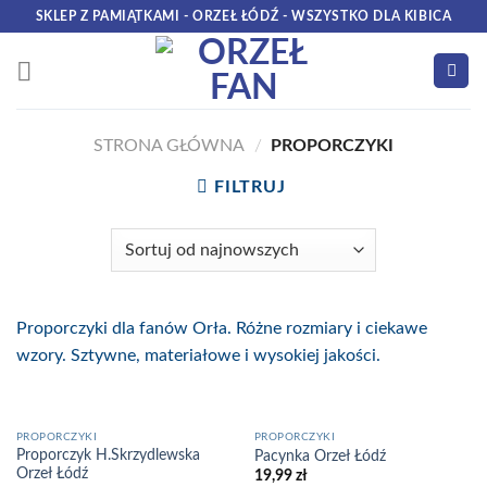
Skip
SKLEP Z PAMIĄTKAMI - ORZEŁ ŁÓDŹ - WSZYSTKO DLA KIBICA
to
content
STRONA GŁÓWNA
/
PROPORCZYKI
FILTRUJ
Proporczyki dla fanów Orła. Różne rozmiary i ciekawe
wzory. Sztywne, materiałowe i wysokiej jakości.
PROPORCZYKI
PROPORCZYKI
Proporczyk H.Skrzydlewska
Pacynka Orzeł Łódź
Orzeł Łódź
19,99
zł