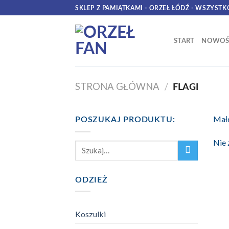
Skip
SKLEP Z PAMIĄTKAMI - ORZEŁ ŁÓDŹ - WSZYSTK
to
content
START
NOWOŚ
STRONA GŁÓWNA
/
FLAGI
Małe
POSZUKAJ PRODUKTU:
Nie 
Szukaj:
ODZIEŻ
Koszulki