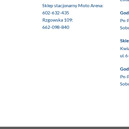
Sklep stacjonarny Moto Arena:
602-632-435
Godz
Rzgowska 109:
Pn-P
662-098-840
Sob
Skle
Kwia
ul. 
Godz
Pn-P
Sob