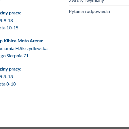
Zwroty i wymiany
Pytania i odpowiedzi
iny pracy:
t 9-18
ota 10-15
p Kibica Moto Arena:
ciarnia H.Skrzydlewska
6-go Sierpnia 71
iny pracy:
t 8-18
ota 8-18