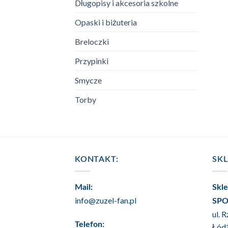
Długopisy i akcesoria szkolne
Opaski i biżuteria
Breloczki
Przypinki
Smycze
Torby
KONTAKT:
SK
Mail:
Skl
info@zuzel-fan.pl
SPO
ul. 
Telefon:
Łód