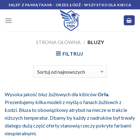
Skip
SKLEP Z PAMIĄTKAMI - ORZEŁ ŁÓDŹ - WSZYSTKO DLA KIBICA
to
content
STRONA GŁÓWNA
/
BLUZY
FILTRUJ
Wysoka jakość bluz żużlowych dla kibiców
Orła
.
Prezentujemy kilka modeli z myślą o fanach żużlowch z
Łodzi. Bluza to obowiązkowy atrybut na mecze w trakcie
niższych temperatur. Dbamy by każdy z nadruków był trwały
dlatego dużą część oferty stanowią rzeczy pokryte farbami
niespieralnymi.