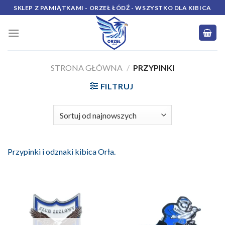
Skip
SKLEP Z PAMIĄTKAMI - ORZEŁ ŁÓDŹ - WSZYSTKO DLA KIBICA
to
content
STRONA GŁÓWNA
/
PRZYPINKI
FILTRUJ
Przypinki i odznaki kibica Orła.