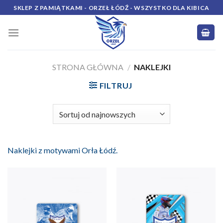
Skip
SKLEP Z PAMIĄTKAMI - ORZEŁ ŁÓDŹ - WSZYSTKO DLA KIBICA
to
content
STRONA GŁÓWNA
/
NAKLEJKI
FILTRUJ
Naklejki z motywami Orła Łódź.