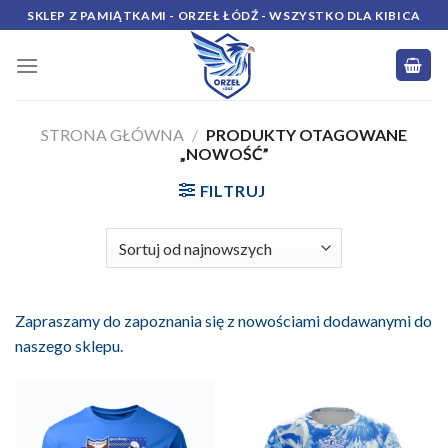
Skip
SKLEP Z PAMIĄTKAMI - ORZEŁ ŁÓDŹ - WSZYSTKO DLA KIBICA
to
content
STRONA GŁÓWNA
/
PRODUKTY OTAGOWANE
„NOWOŚĆ”
FILTRUJ
Zapraszamy do zapoznania się z nowościami dodawanymi do
naszego sklepu.