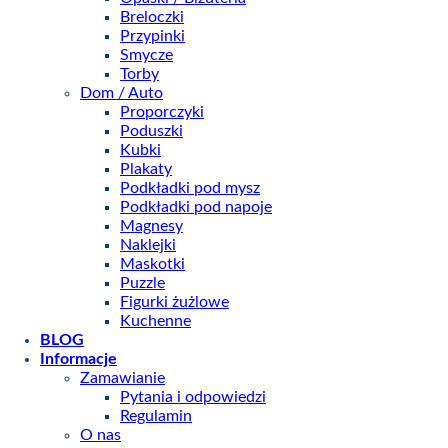
Breloczki
Przypinki
Smycze
Torby
Dom / Auto
Proporczyki
Poduszki
Kubki
Plakaty
Podkładki pod mysz
Podkładki pod napoje
Magnesy
Naklejki
Maskotki
Puzzle
Figurki żużlowe
Kuchenne
BLOG
Informacje
Zamawianie
Pytania i odpowiedzi
Regulamin
O nas