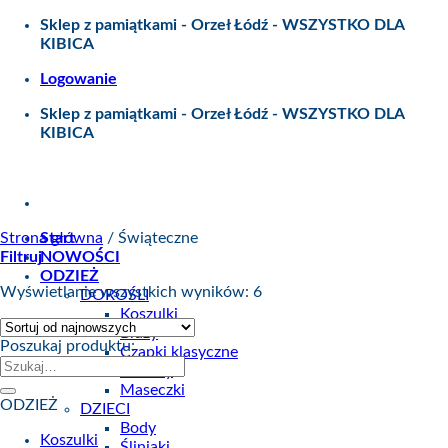
Skip
Sklep z pamiątkami - Orzeł Łódź - WSZYSTKO DLA
to
KIBICA
content
Logowanie
Sklep z pamiątkami - Orzeł Łódź - WSZYSTKO DLA
KIBICA
Strona główna
Start
/
Świąteczne
Filtruj
NOWOŚCI
ODZIEŻ
Wyświetlanie wszystkich wyników: 6
DOROŚLI
Koszulki
Bluzy
Poszukaj produktu:
Czapki klasyczne
Szukaj:
Kominy
Maseczki
ODZIEŻ
DZIECI
Body
Koszulki
Śliniaki