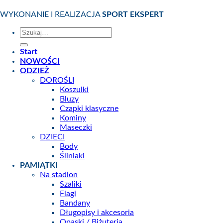
WYKONANIE I REALIZACJA
SPORT EKSPERT
Szukaj:
Start
NOWOŚCI
ODZIEŻ
DOROŚLI
Koszulki
Bluzy
Czapki klasyczne
Kominy
Maseczki
DZIECI
Body
Śliniaki
PAMIĄTKI
Na stadion
Szaliki
Flagi
Bandany
Długopisy i akcesoria
Opaski / Biżuteria