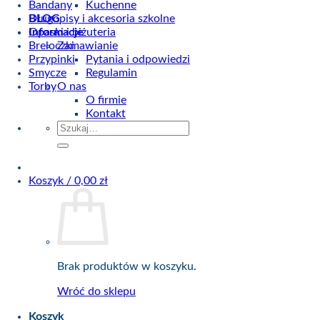
Bandany
Kuchenne
BLOG
Długopisy i akcesoria szkolne
Informacje
Opaski i biżuteria
Breloczki
Zamawianie
Przypinki
Pytania i odpowiedzi
Smycze
Regulamin
Torby
O nas
O firmie
Kontakt
Szukaj:
Koszyk /
0,00
zł
Brak produktów w koszyku.
Wróć do sklepu
Koszyk