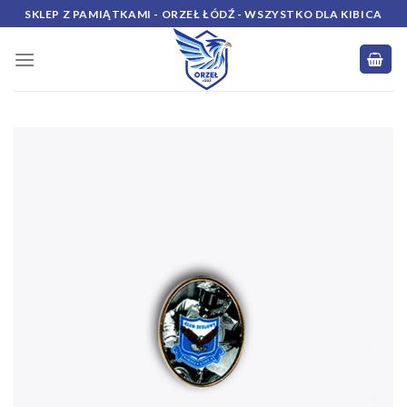
Skip
SKLEP Z PAMIĄTKAMI - ORZEŁ ŁÓDŹ - WSZYSTKO DLA KIBICA
to
content