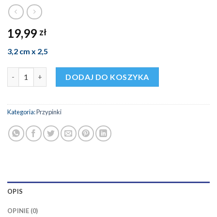
19,99
zł
3,2 cm x 2,5
ilość Pin Orzeł Łódź Owalny - Herb i żużlowiec
DODAJ DO KOSZYKA
Kategoria:
Przypinki
OPIS
OPINIE (0)