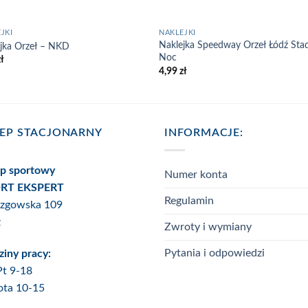
JKI
NAKLEJKI
Naklejka Speedway Orzeł Łódź Sta
jka Orzeł – NKD
Noc
zł
4,99
zł
LEP STACJONARNY
INFORMACJE:
ep sportowy
Numer konta
RT EKSPERT
Regulamin
Rzgowska 109
ź
Zwroty i wymiany
Pytania i odpowiedzi
iny pracy:
Pt 9-18
ota 10-15