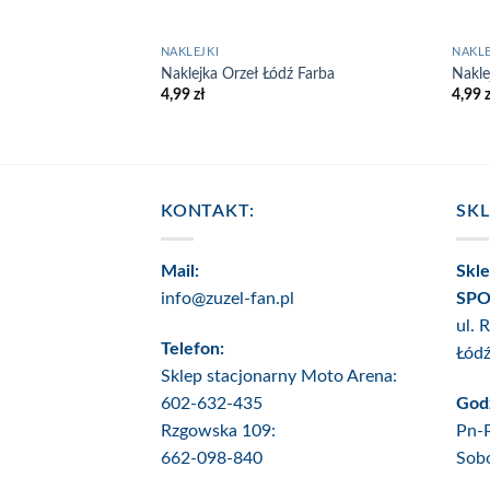
NAKLEJKI
NAKLE
Naklejka Orzeł Łódź Farba
Nakle
4,99
zł
4,99
KONTAKT:
SK
Mail:
Skl
info@zuzel-fan.pl
SPO
ul. 
Telefon:
Łód
Sklep stacjonarny Moto Arena:
602-632-435
Godz
Rzgowska 109:
Pn-
662-098-840
Sob