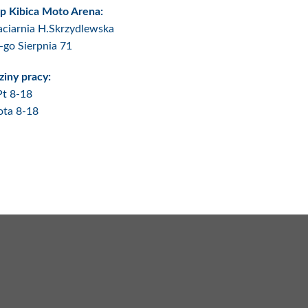
p Kibica Moto Arena:
ciarnia H.Skrzydlewska
6-go Sierpnia 71
iny pracy:
Pt 8-18
ota 8-18