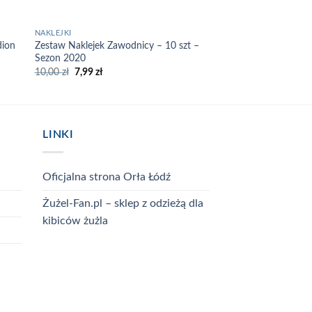
NAKLEJKI
NAKLEJKI
dion
Zestaw Naklejek Zawodnicy – 10 szt –
Naklejka Orzeł Łódź 
Sezon 2020
10,00
zł
10,00
zł
7,99
zł
LINKI
Oficjalna strona Orła Łódź
Żużel-Fan.pl – sklep z odzieżą dla
kibiców żużla