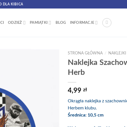
O DLA KIBICA
CI
ODZIEŻ
PAMIĄTKI
BLOG
INFORMACJE
STRONA GŁÓWNA
/
NAKLEJKI
Naklejka Szacho
Herb
4,99
zł
Okrągła naklejka z szachownic
Herbem klubu.
Średnica: 10,5 cm