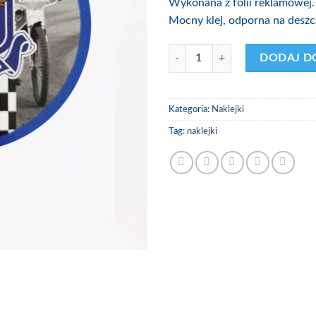
Wykonana z folii reklamowej.
Mocny klej, odporna na deszc
ilość Naklejka Szachownica - Herb
DODAJ D
Kategoria:
Naklejki
Tag:
naklejki