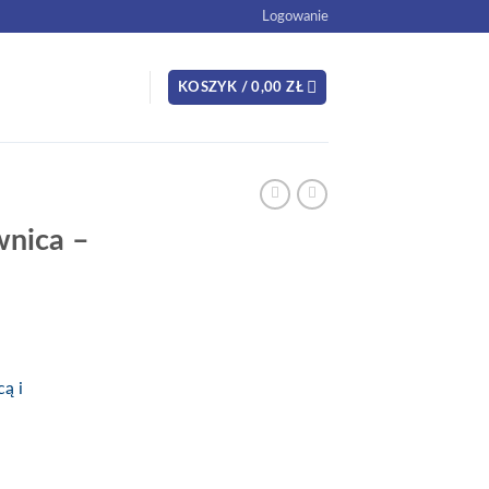
Logowanie
KOSZYK /
0,00
ZŁ
wnica –
ą i