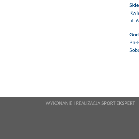
Skle
Kwia
ul. 
Godz
Pn-
Sob
WYKONANIE I REALIZACJA
SPORT EKSPERT