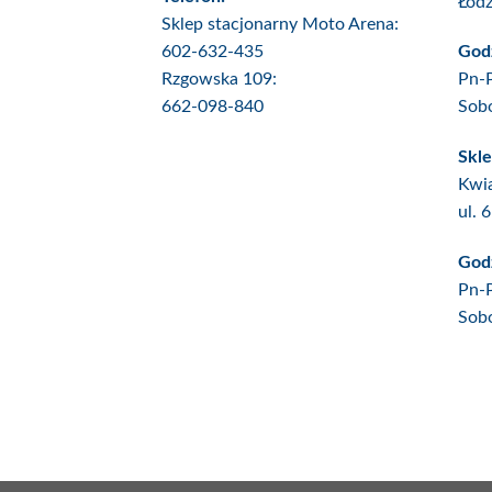
Łód
Sklep stacjonarny Moto Arena:
602-632-435
Godz
Rzgowska 109:
Pn-
662-098-840
Sob
Skle
Kwia
ul. 
Godz
Pn-
Sob