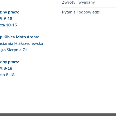
ź
Zwroty i wymiany
Pytania i odpowiedzi
iny pracy:
Pt 9-18
ota 10-15
p Kibica Moto Arena:
ciarnia H.Skrzydlewska
6-go Sierpnia 71
iny pracy:
Pt 8-18
ota 8-18