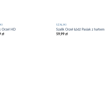
KI
SZALIKI
ik Orzeł HD
Szalik Orzeł Łódź Pasiak z haftem
9
zł
59,99
zł