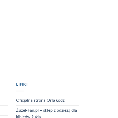
LINKI
Oficjalna strona Orła Łódź
Żużel-Fan.pl – sklep z odzieżą dla
kibiców żużla