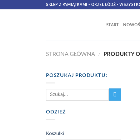
Skip
SKLEP Z PAMIĄTKAMI - ORZEŁ ŁÓDŹ - WSZYSTK
to
content
START
NOWOŚ
STRONA GŁÓWNA
/
PRODUKTY O
POSZUKAJ PRODUKTU:
Szukaj:
ODZIEŻ
Koszulki