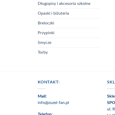
Długopisy i akcesoria szkolne
Opaski i biżuteria
Breloczki
Przypinki
Smycze
Torby
KONTAKT:
SK
Mail:
Skl
info@zuzel-fan.pl
SPO
ul. 
Telefon: