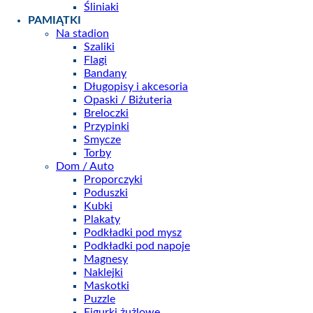
Śliniaki
PAMIĄTKI
Na stadion
Szaliki
Flagi
Bandany
Długopisy i akcesoria
Opaski / Biżuteria
Breloczki
Przypinki
Smycze
Torby
Dom / Auto
Proporczyki
Poduszki
Kubki
Plakaty
Podkładki pod mysz
Podkładki pod napoje
Magnesy
Naklejki
Maskotki
Puzzle
Figurki żużlowe