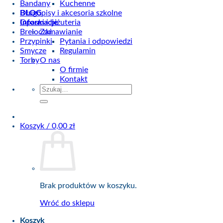
Bandany
Kuchenne
BLOG
Długopisy i akcesoria szkolne
Informacje
Opaski i biżuteria
Breloczki
Zamawianie
Przypinki
Pytania i odpowiedzi
Smycze
Regulamin
Torby
O nas
O firmie
Kontakt
Szukaj:
Koszyk /
0,00
zł
Brak produktów w koszyku.
Wróć do sklepu
Koszyk