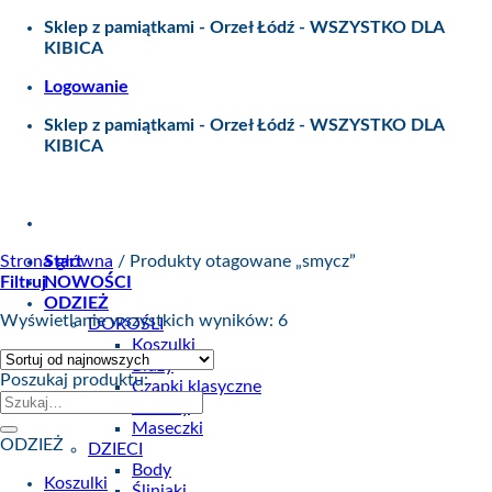
Skip
Sklep z pamiątkami - Orzeł Łódź - WSZYSTKO DLA
to
KIBICA
content
Logowanie
Sklep z pamiątkami - Orzeł Łódź - WSZYSTKO DLA
KIBICA
Strona główna
Start
/
Produkty otagowane „smycz”
Filtruj
NOWOŚCI
ODZIEŻ
Wyświetlanie wszystkich wyników: 6
DOROŚLI
Koszulki
Bluzy
Poszukaj produktu:
Czapki klasyczne
Szukaj:
Kominy
Maseczki
ODZIEŻ
DZIECI
Body
Koszulki
Śliniaki