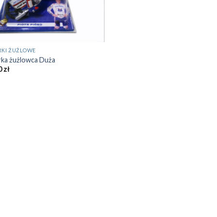
RKI ŻUŻLOWE
rka żużlowca Duża
0
zł