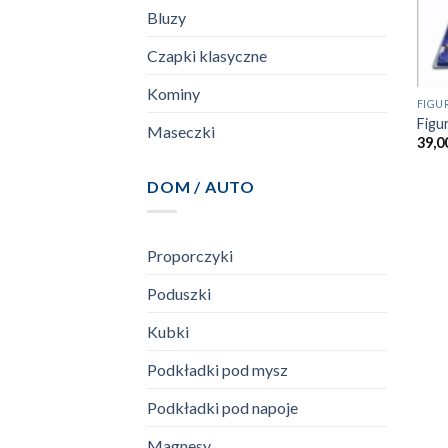
Bluzy
Czapki klasyczne
Kominy
FIGU
Figu
Maseczki
39,0
DOM / AUTO
Proporczyki
Poduszki
Kubki
Podkładki pod mysz
Podkładki pod napoje
Magnesy