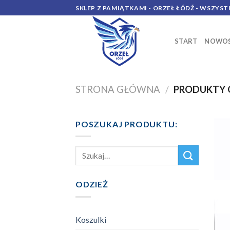
Skip
SKLEP Z PAMIĄTKAMI - ORZEŁ ŁÓDŹ - WSZYST
to
content
START
NOWOŚ
STRONA GŁÓWNA
/
PRODUKTY 
POSZUKAJ PRODUKTU:
Szukaj:
ODZIEŻ
Koszulki