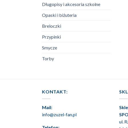
Długopisy i akcesoria szkolne
Opaski i biżuteria
Breloczki
Przypinki
Smycze
Torby
KONTAKT:
SK
Mail:
Skl
info@zuzel-fan.pl
SPO
ul. 
Telefon: