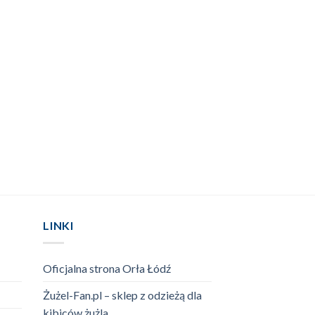
LINKI
Oficjalna strona Orła Łódź
Żużel-Fan.pl – sklep z odzieżą dla
kibiców żużla