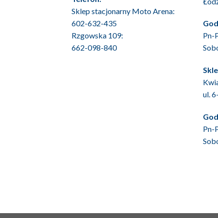
Łód
Sklep stacjonarny Moto Arena:
602-632-435
God
Rzgowska 109:
Pn-P
662-098-840
Sob
Skl
Kwia
ul. 
God
Pn-P
Sob