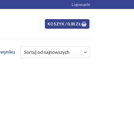
Logowanie
KOSZYK /
0,00
ZŁ
 wyniku