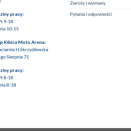
ź
Zwroty i wymiany
Pytania i odpowiedzi
ziny pracy:
t 9-18
ota 10-15
ep Kibica Moto Arena:
ciarnia H.Skrzydlewska
6-go Sierpnia 71
ziny pracy:
t 8-18
ota 8-18