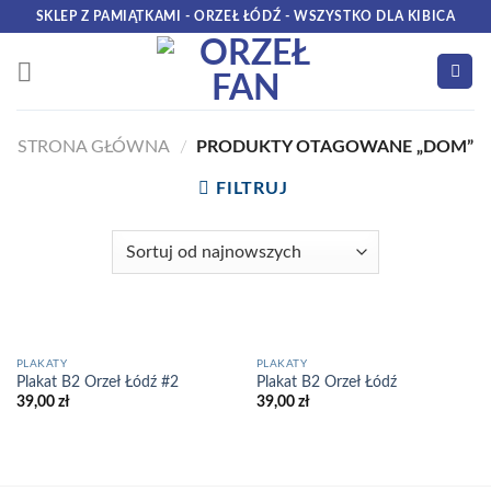
Skip
SKLEP Z PAMIĄTKAMI - ORZEŁ ŁÓDŹ - WSZYSTKO DLA KIBICA
to
content
STRONA GŁÓWNA
/
PRODUKTY OTAGOWANE „DOM”
FILTRUJ
PLAKATY
PLAKATY
Plakat B2 Orzeł Łódź #2
Plakat B2 Orzeł Łódź
39,00
zł
39,00
zł