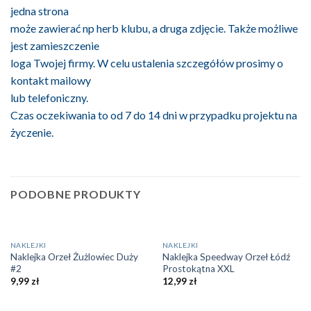
jedna strona
może zawierać np herb klubu, a druga zdjęcie. Także możliwe
jest zamieszczenie
loga Twojej firmy. W celu ustalenia szczegółów prosimy o
kontakt mailowy
lub telefoniczny.
Czas oczekiwania to od 7 do 14 dni w przypadku projektu na
życzenie.
PODOBNE PRODUKTY
BRAK W MAGAZYNIE
BRAK W MAGAZYNIE
NAKLEJKI
NAKLEJKI
Naklejka Orzeł Żużlowiec Duży
Naklejka Speedway Orzeł Łódź
#2
Prostokątna XXL
9,99
zł
12,99
zł