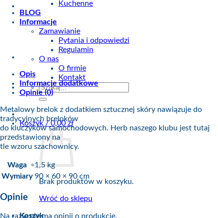
Kuchenne
BLOG
Informacje
Zamawianie
Pytania i odpowiedzi
Regulamin
O nas
O firmie
Opis
Kontakt
Informacje dodatkowe
Szukaj:
Opinie (0)
Metalowy brelok z dodatkiem sztucznej skóry nawiązuje do
tradycyjnych breloków
Koszyk /
0,00
zł
do kluczyków samochodowych. Herb naszego klubu jest tutaj
przedstawiony na
tle wzoru szachownicy.
Waga
1,5 kg
Wymiary
90 × 60 × 90 cm
Brak produktów w koszyku.
Opinie
Wróć do sklepu
Koszyk
Na razie nie ma opinii o produkcie.