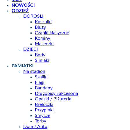
NOWOŚCI
ODZIEŻ
DOROŚLI
Koszulki
Bluzy
Czapki klasyczne
Kominy
Maseczki
DZIECI
Body
Śliniaki
PAMIĄTKI
Na stadion
Szaliki
Flagi
Bandany
Długopisy i akcesoria
Opaski / Biżuteria
Breloczki
Przypinki
Smycze
Torby
Dom / Auto