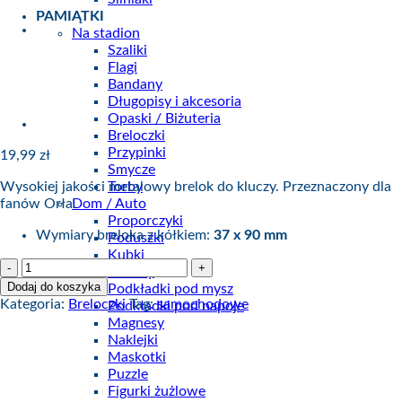
PAMIĄTKI
Na stadion
Szaliki
Flagi
Bandany
Długopisy i akcesoria
Opaski / Biżuteria
Breloczki
Przypinki
19,99
zł
Smycze
Wysokiej jakości metalowy brelok do kluczy. Przeznaczony dla
Torby
fanów Orła.
Dom / Auto
Proporczyki
Wymiary breloka z kółkiem:
37 x 90 mm
Poduszki
Kubki
ilość
Plakaty
Brelok
Dodaj do koszyka
Podkładki pod mysz
metalowy
Kategoria:
Breloczki
Tag:
samochodowe
Podkładki pod napoje
ze
Magnesy
skórą
Naklejki
Szachownica
Maskotki
Puzzle
Figurki żużlowe