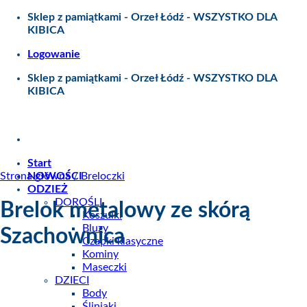
Skip
Sklep z pamiątkami - Orzeł Łódź - WSZYSTKO DLA
to
KIBICA
content
Logowanie
Sklep z pamiątkami - Orzeł Łódź - WSZYSTKO DLA
KIBICA
Start
Strona główna
NOWOŚCI
/
Breloczki
ODZIEŻ
DOROŚLI
Brelok metalowy ze skórą
Koszulki
Bluzy
Szachownica
Czapki klasyczne
Kominy
Maseczki
DZIECI
Body
Śliniaki