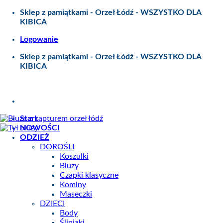
Skip
Sklep z pamiątkami - Orzeł Łódź - WSZYSTKO DLA
to
KIBICA
content
Logowanie
Sklep z pamiątkami - Orzeł Łódź - WSZYSTKO DLA
KIBICA
Start
NOWOŚCI
ODZIEŻ
DOROŚLI
Koszulki
Bluzy
Czapki klasyczne
Kominy
Maseczki
DZIECI
Body
Śliniaki