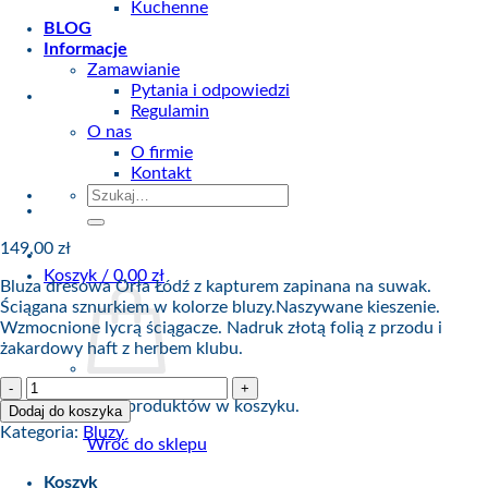
Kuchenne
BLOG
Informacje
Zamawianie
Pytania i odpowiedzi
Regulamin
O nas
O firmie
Kontakt
Szukaj:
149,00
zł
Koszyk /
0,00
zł
Bluza dresowa Orła Łódź z kapturem zapinana na suwak.
Ściągana sznurkiem w kolorze bluzy.Naszywane kieszenie.
Wzmocnione lycrą ściągacze. Nadruk złotą folią z przodu i
żakardowy haft z herbem klubu.
ilość
Bluza
Brak produktów w koszyku.
Dodaj do koszyka
Orzeł
Kategoria:
Bluzy
Wróć do sklepu
Łódź
Rozpinana
Koszyk