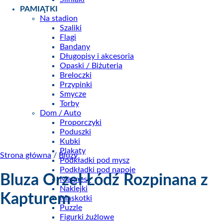
PAMIĄTKI
Na stadion
Szaliki
Flagi
Bandany
Długopisy i akcesoria
Opaski / Biżuteria
Breloczki
Przypinki
Smycze
Torby
Dom / Auto
Proporczyki
Poduszki
Kubki
Plakaty
Strona główna
/
Bluzy
Podkładki pod mysz
Podkładki pod napoje
Bluza Orzeł Łódź Rozpinana z
Magnesy
Naklejki
Kapturem
Maskotki
Puzzle
Figurki żużlowe