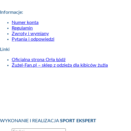
Informacje:
Numer konta
Regulamin
Zwroty i wymiany
Pytania i odpowiedzi
Linki
Oficjalna strona Orła Łódź
Żużel-Fan.pl – sklep z odzieżą dla kibiców żużla
WYKONANIE I REALIZACJA
SPORT EKSPERT
Szukaj: