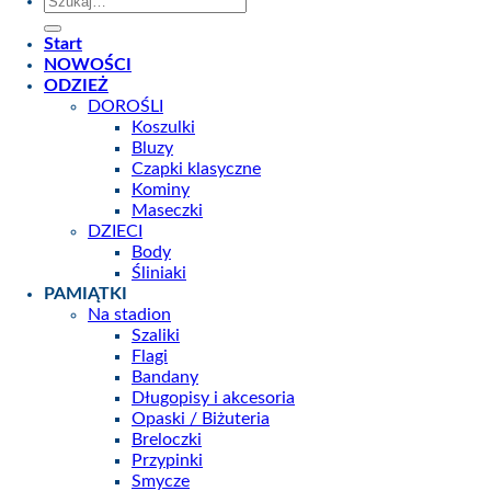
Start
NOWOŚCI
ODZIEŻ
DOROŚLI
Koszulki
Bluzy
Czapki klasyczne
Kominy
Maseczki
DZIECI
Body
Śliniaki
PAMIĄTKI
Na stadion
Szaliki
Flagi
Bandany
Długopisy i akcesoria
Opaski / Biżuteria
Breloczki
Przypinki
Smycze