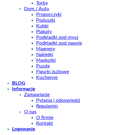
Torby
Dom / Auto
Proporczyki
Poduszki
Kubki
Plakaty
Podkładki pod mysz
Podkładki pod napoje
Magnesy
Naklejki
Maskotki
Puzzle
Figurki żużlowe
Kuchenne
BLOG
Informacje
Zamawianie
Pytania i odpowiedzi
Regulamin
O nas
O firmie
Kontakt
Logowanie