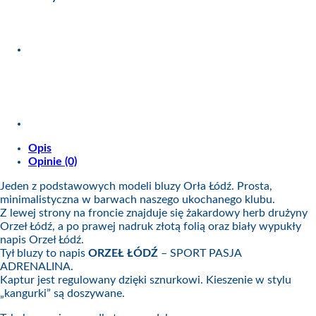
z
Kapturem
Opis
Opinie (0)
Jeden z podstawowych modeli bluzy Orła Łódź. Prosta,
minimalistyczna w barwach naszego ukochanego klubu.
Z lewej strony na froncie znajduje się żakardowy herb drużyny
Orzeł Łódź, a po prawej nadruk złotą folią oraz biały wypukły
napis Orzeł Łódź.
Tył bluzy to napis
ORZEŁ ŁÓDŹ
– SPORT PASJA
ADRENALINA.
Kaptur jest regulowany dzięki sznurkowi. Kieszenie w stylu
„kangurki” są doszywane.