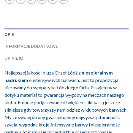
OPIS
INFORMACJE DODATKOWE
OPINIE (0)
Najlepszej jakości bluza Orzeł Łódź z
niespieralnym
nadrukiem
o intensywnych barwach. Jest to propozycja
kierowany do sympatyka Łódzkiego Orła. Przyjemny w
dotyku materiał to gwarancja wygody na meczach naszego
klubu. Emocje podgrzewane dźwiękiem silnika są jeszcze
silniejsze gdy towarzyszy nam odzież w klubowych barwach.
My ze swojej strony gwarantujemy najwyższą staranność
szycia, wygodne kroje, intensywne barwy i niespieralność
nadruku. Staramy się by wszystkie przedmioty naszej