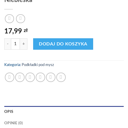
Niebieska
17,99
zł
ilość Podkładka pod mysz Orzeł Łódź Herb Niebieska
DODAJ DO KOSZYKA
Kategoria:
Podkładki pod mysz
OPIS
OPINIE (0)