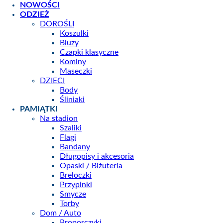
NOWOŚCI
ODZIEŻ
DOROŚLI
Koszulki
Bluzy
Czapki klasyczne
Kominy
Maseczki
DZIECI
Body
Śliniaki
PAMIĄTKI
Na stadion
Szaliki
Flagi
Bandany
Długopisy i akcesoria
Opaski / Biżuteria
Breloczki
Przypinki
Smycze
Torby
Dom / Auto
Proporczyki