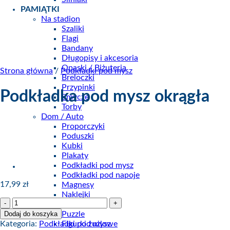
PAMIĄTKI
Na stadion
Szaliki
Flagi
Bandany
Długopisy i akcesoria
Opaski / Biżuteria
Strona główna
/
Podkładki pod mysz
Breloczki
Przypinki
Podkładka pod mysz okrągła
Smycze
Torby
Dom / Auto
Proporczyki
Poduszki
Kubki
Plakaty
Podkładki pod mysz
Podkładki pod napoje
17,99
zł
Magnesy
Naklejki
ilość
Maskotki
Podkładka
Dodaj do koszyka
Puzzle
pod
Kategoria:
Podkładki pod mysz
Figurki żużlowe