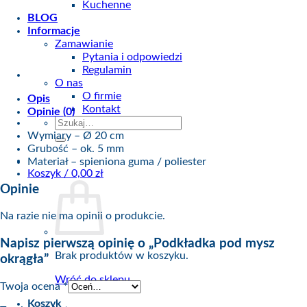
mysz
Kuchenne
okrągła
BLOG
Informacje
Zamawianie
Pytania i odpowiedzi
Regulamin
O nas
O firmie
Opis
Kontakt
Opinie (0)
Szukaj:
Wymiary – Ø 20 cm
Grubość – ok. 5 mm
Materiał – spieniona guma / poliester
Koszyk /
0,00
zł
Opinie
Na razie nie ma opinii o produkcie.
Napisz pierwszą opinię o „Podkładka pod mysz
Brak produktów w koszyku.
okrągła”
Wróć do sklepu
Twoja ocena
*
Koszyk