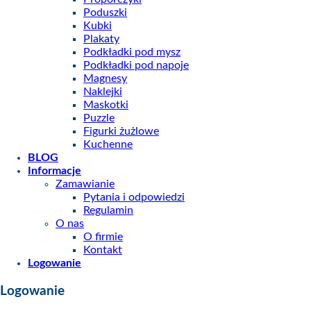
Poduszki
Kubki
Plakaty
Podkładki pod mysz
Podkładki pod napoje
Magnesy
Naklejki
Maskotki
Puzzle
Figurki żużlowe
Kuchenne
BLOG
Informacje
Zamawianie
Pytania i odpowiedzi
Regulamin
O nas
O firmie
Kontakt
Logowanie
Logowanie