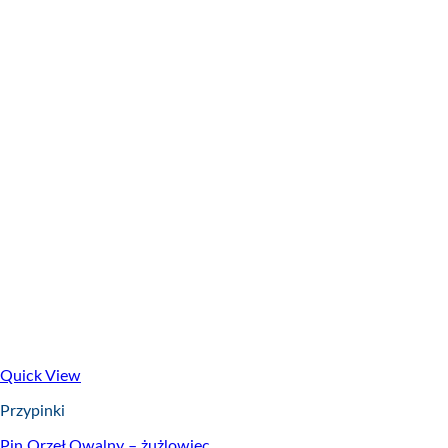
Quick View
Przypinki
Pin Orzeł Owalny – żużlowiec