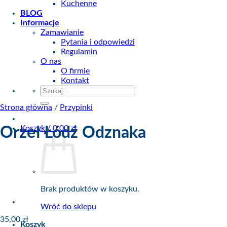
Kuchenne
BLOG
Informacje
Zamawianie
Pytania i odpowiedzi
Regulamin
O nas
O firmie
Kontakt
Szukaj:
Strona główna
/
Przypinki
Koszyk /
0,00
zł
Orzeł Łódź Odznaka
Brak produktów w koszyku.
Wróć do sklepu
35,00
zł
Koszyk