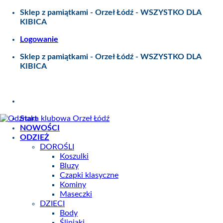
Skip
Sklep z pamiątkami - Orzeł Łódź - WSZYSTKO DLA
to
KIBICA
content
Logowanie
Sklep z pamiątkami - Orzeł Łódź - WSZYSTKO DLA
KIBICA
Start
NOWOŚCI
ODZIEŻ
DOROŚLI
Koszulki
Bluzy
Czapki klasyczne
Kominy
Maseczki
DZIECI
Body
Śliniaki