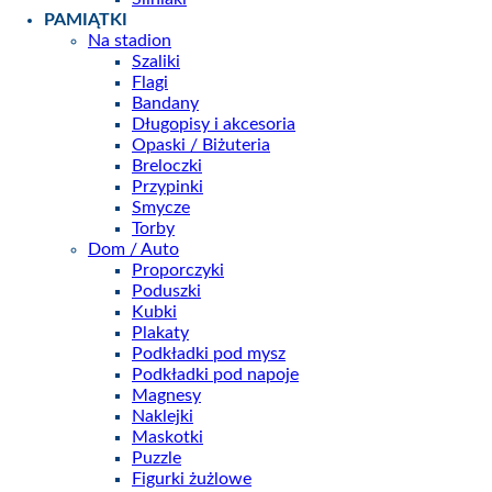
PAMIĄTKI
Na stadion
Szaliki
Flagi
Bandany
Długopisy i akcesoria
Opaski / Biżuteria
Breloczki
Przypinki
Smycze
Torby
Dom / Auto
Proporczyki
Poduszki
Kubki
Plakaty
Podkładki pod mysz
Podkładki pod napoje
Magnesy
Naklejki
Maskotki
Puzzle
Figurki żużlowe