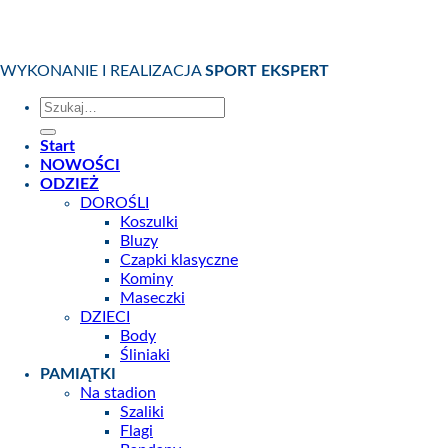
WYKONANIE I REALIZACJA
SPORT EKSPERT
Szukaj:
Start
NOWOŚCI
ODZIEŻ
DOROŚLI
Koszulki
Bluzy
Czapki klasyczne
Kominy
Maseczki
DZIECI
Body
Śliniaki
PAMIĄTKI
Na stadion
Szaliki
Flagi