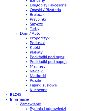
Bandany
Długopisy i akcesoria
Opaski / Biżuteria
Breloczki
Przypinki
Smycze
Torby
Dom / Auto
Proporczyki
Poduszki
Kubki
Plakaty
Podkładki pod mysz
Podkładki pod napoje
Magnesy
Naklejki
Maskotki
Puzzle
Figurki żużlowe
Kuchenne
BLOG
Informacje
Zamawianie
Pytania i odpowiedzi