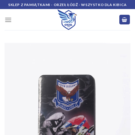
Skip
SKLEP Z PAMIĄTKAMI - ORZEŁ ŁÓDŹ - WSZYSTKO DLA KIBICA
to
content