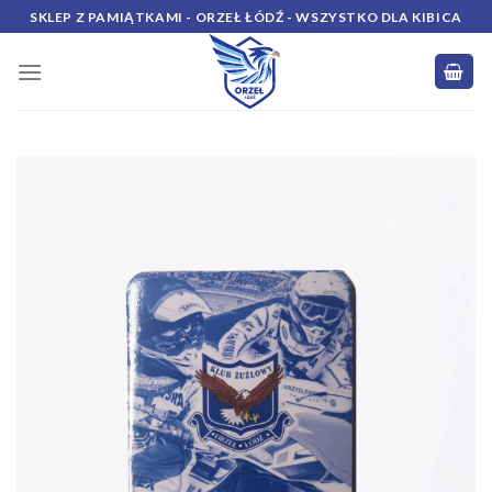
Skip
SKLEP Z PAMIĄTKAMI - ORZEŁ ŁÓDŹ - WSZYSTKO DLA KIBICA
to
content