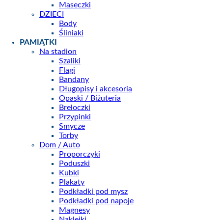
Maseczki
DZIECI
Body
Śliniaki
PAMIĄTKI
Na stadion
Szaliki
Flagi
Bandany
Długopisy i akcesoria
Opaski / Biżuteria
Breloczki
Przypinki
Smycze
Torby
Dom / Auto
Proporczyki
Poduszki
Kubki
Plakaty
Podkładki pod mysz
Podkładki pod napoje
Magnesy
Naklejki