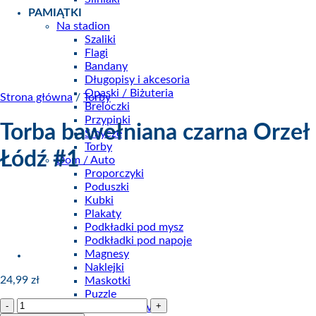
PAMIĄTKI
Na stadion
Szaliki
Flagi
Bandany
Długopisy i akcesoria
Opaski / Biżuteria
Strona główna
/
Torby
Breloczki
Przypinki
Torba bawełniana czarna Orzeł
Smycze
Torby
Łódź #1
Dom / Auto
Proporczyki
Poduszki
Kubki
Plakaty
Podkładki pod mysz
Podkładki pod napoje
Magnesy
Naklejki
24,99
zł
Maskotki
Puzzle
ilość
Figurki żużlowe