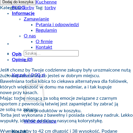
Torba
Dodaj do koszyka
Kuchenne
bawełniana
Kategoria:
Torby
Tag:
torby
BLOG
czarna
Informacje
Orzeł
Zamawianie
Łódź
Pytania i odpowiedzi
#1
Regulamin
O nas
O firmie
Kontakt
Szukaj:
Opis
Opinie (0)
Jeśli chcesz by Twoje codzienne zakupy były urozmaicone nutą
Koszyk /
0,00
zł
żużlowej adrenaliny to jesteś w dobrym miejscu.
Bawełniana torba kibica to ciekawa alternatywa dla foliówek,
których większość w domu ma nadmiar, a i tak kupuje
nowe przy kasach.
Mając torbę niosącą za sobą emocje związane z czarnym
sportem z pewnością łatwiej jest zapamiętać by zabrać ją
ze sobą na zakupy.
Brak produktów w koszyku.
Torba jest wykonana z bawełny i posiada ciekawy nadruk. Lekko
wypukły, idealnie oddający nasyconą kolorystykę.
Wróć do sklepu
Wymiary torby to 42 cm długość i 38 wysokość. Podane
Koszyk