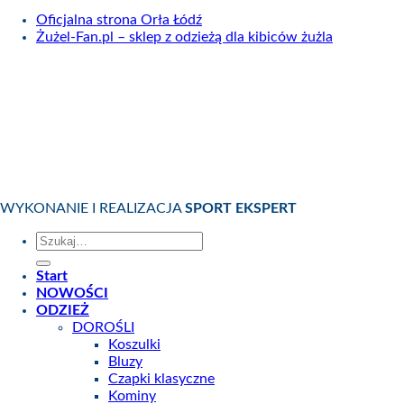
Oficjalna strona Orła Łódź
Żużel-Fan.pl – sklep z odzieżą dla kibiców żużla
WYKONANIE I REALIZACJA
SPORT EKSPERT
Szukaj:
Start
NOWOŚCI
ODZIEŻ
DOROŚLI
Koszulki
Bluzy
Czapki klasyczne
Kominy