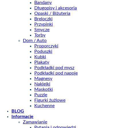
Bandany
Długopisy i akcesoria
Opaski / Biżuteria
Breloczki
Przypinki
Smycze
Torby
Dom / Auto
Proporczyki
Poduszki
Kubki
Plakaty
Podkładki pod mysz
Podkładki pod napoje
Magnesy
Naklejki
Maskotki
Puzzle
Figurki żużlowe
Kuchenne
BLOG
Informacje
Zamawianie
Pytania i odpowiedzi