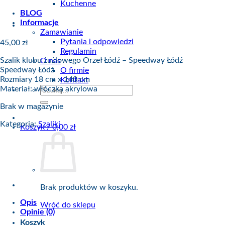
Kuchenne
BLOG
Informacje
Zamawianie
Pytania i odpowiedzi
45,00
zł
Regulamin
Szalik klubu żużlowego Orzeł Łódź – Speedway Łódź
O nas
Speedway Łódź
O firmie
Rozmiary 18 cm x 140 cm
Kontakt
Materiał: włóczka akrylowa
Szukaj:
Brak w magazynie
Kategoria:
Szaliki
Koszyk /
0,00
zł
Brak produktów w koszyku.
Opis
Wróć do sklepu
Opinie (0)
Koszyk