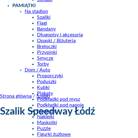
PAMIĄTKI
Na stadion
Szaliki
Flagi
Bandany
Długopisy i akcesoria
Opaski / Biżuteria
Breloczki
Przypinki
Smycze
Torby
Dom / Auto
Proporczyki
Poduszki
Kubki
Plakaty
Strona główna
/
Szaliki
Podkładki pod mysz
Podkładki pod napoje
Szalik Speedway Łódź
Magnesy
Naklejki
Maskotki
Puzzle
Figurki żużlowe