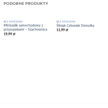
PODOBNE PRODUKTY
BEZ KATEGORII
BEZ KATEGORII
Miniszalik samochodowy z
Śliniak Człowiek Demolka
przyssawkami – Szachownica
11,99
zł
19,99
zł