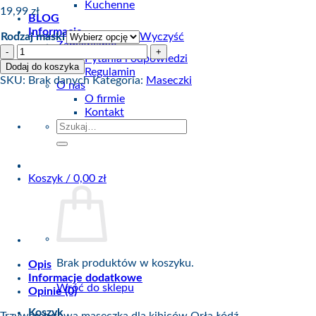
Kuchenne
19,99
zł
BLOG
Informacje
Rodzaj maski
Wyczyść
Zamawianie
ilość
Pytania i odpowiedzi
Maseczka
Dodaj do koszyka
Regulamin
Orzeł
SKU:
Brak danych
Kategoria:
Maseczki
O nas
Łódź
O firmie
Farba
Kontakt
Szukaj:
Koszyk /
0,00
zł
Brak produktów w koszyku.
Opis
Informacje dodatkowe
Wróć do sklepu
Opinie (0)
Koszyk
Trzywarstwowa maseczka dla kibiców Orła Łódź.