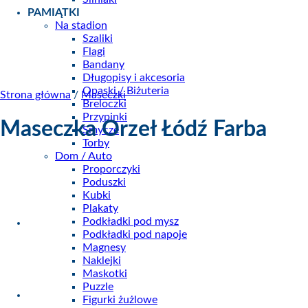
PAMIĄTKI
Na stadion
Szaliki
Flagi
Bandany
Długopisy i akcesoria
Opaski / Biżuteria
Strona główna
/
Maseczki
Breloczki
Przypinki
Maseczka Orzeł Łódź Farba
Smycze
Torby
Dom / Auto
Proporczyki
Poduszki
Kubki
Plakaty
Podkładki pod mysz
Podkładki pod napoje
Magnesy
Naklejki
Maskotki
Puzzle
Figurki żużlowe