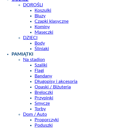
DOROŚLI
Koszulki
Bluzy
Czapki klasyczne
Kominy
Maseczki
DZIECI
Body
Śliniaki
PAMIĄTKI
Na stadion
Szaliki
Flagi
Bandany
Długopisy i akcesoria
Opaski / Biżuteria
Breloczki
Przypinki
Smycze
Torby
Dom / Auto
Proporczyki
Poduszki