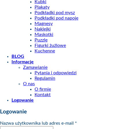
Kubki
Plakaty
Podkładki pod mysz
Podkładki pod napoje
Magnesy
Naklejki
Maskotki
Puzzle
Figurki żużlowe
Kuchenne
BLOG
Informacje
Zamawianie
Pytania i odpowiedzi
Regulamin
O nas
O firmie
Kontakt
Logowanie
Logowanie
Nazwa użytkownika lub adres e-mail
*