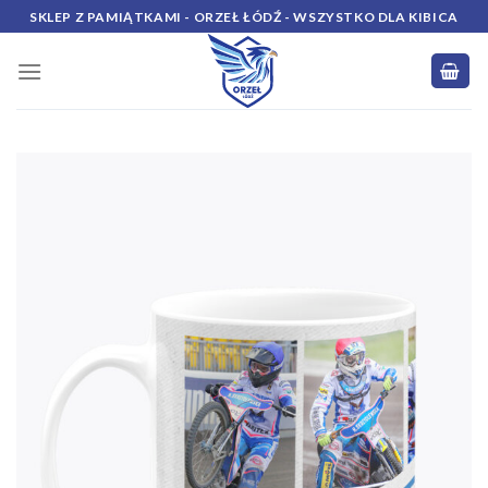
Skip
SKLEP Z PAMIĄTKAMI - ORZEŁ ŁÓDŹ - WSZYSTKO DLA KIBICA
to
content