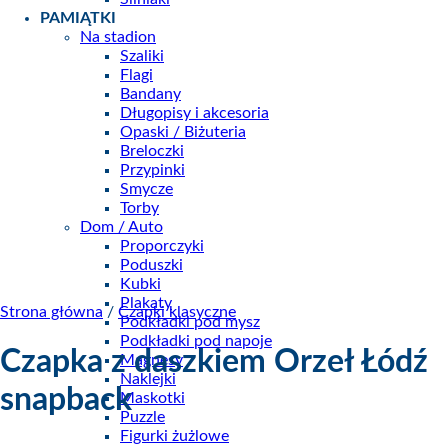
PAMIĄTKI
Na stadion
Szaliki
Flagi
Bandany
Długopisy i akcesoria
Opaski / Biżuteria
Breloczki
Przypinki
Smycze
Torby
Dom / Auto
Proporczyki
Poduszki
Kubki
Plakaty
Strona główna
/
Czapki klasyczne
Podkładki pod mysz
Podkładki pod napoje
Czapka z daszkiem Orzeł Łódź
Magnesy
Naklejki
snapback
Maskotki
Puzzle
Figurki żużlowe