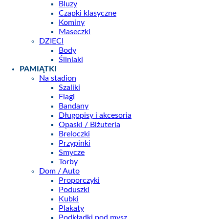
Bluzy
Czapki klasyczne
Kominy
Maseczki
DZIECI
Body
Śliniaki
PAMIĄTKI
Na stadion
Szaliki
Flagi
Bandany
Długopisy i akcesoria
Opaski / Biżuteria
Breloczki
Przypinki
Smycze
Torby
Dom / Auto
Proporczyki
Poduszki
Kubki
Plakaty
Podkładki pod mysz