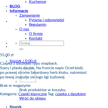
Kuchenne
BLOG
Informacje
Zamawianie
Pytania i odpowiedzi
Regulamin
O nas
O firmie
Kontakt
Szukaj:
55,00
zł
Koszyk /
0,00
zł
Czapka z daszkiem typu snapback.
Szary i płaski daszek. Na froncie napis Orzeł Łódź,
po prawej stronie żakardowy herb klubu, natomiast
po lewej znajudje sie logo ligi żużlowej.
Brak w magazynie
Brak produktów w koszyku.
Kategoria:
Czapki klasyczne
Tag:
czapka z daszkiem
Wróć do sklepu
Koszyk