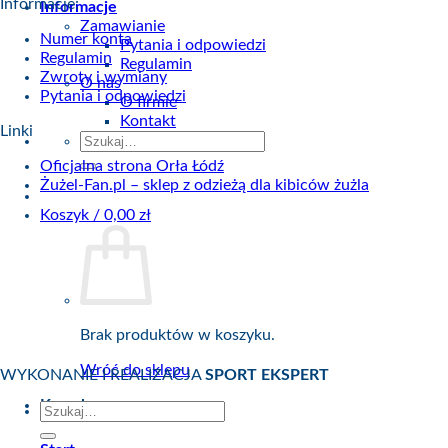
Informacje:
Informacje
Zamawianie
Numer konta
Pytania i odpowiedzi
Regulamin
Regulamin
Zwroty i wymiany
O nas
Pytania i odpowiedzi
O firmie
Kontakt
Linki
Szukaj:
Oficjalna strona Orła Łódź
Żużel-Fan.pl – sklep z odzieżą dla kibiców żużla
Koszyk /
0,00
zł
Brak produktów w koszyku.
Wróć do sklepu
WYKONANIE I REALIZACJA
SPORT EKSPERT
Koszyk
Szukaj: