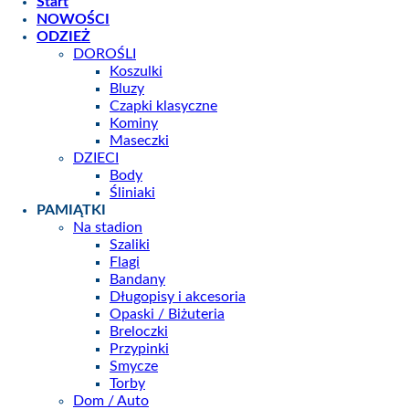
Start
NOWOŚCI
ODZIEŻ
DOROŚLI
Koszulki
Bluzy
Czapki klasyczne
Kominy
Maseczki
DZIECI
Body
Śliniaki
PAMIĄTKI
Na stadion
Szaliki
Flagi
Bandany
Długopisy i akcesoria
Opaski / Biżuteria
Breloczki
Przypinki
Smycze
Torby
Dom / Auto