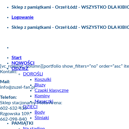
Skip
Sklep z pamiątkami - Orzeł Łódź - WSZYSTKO DLA KIBI
to
Logowanie
content
Sklep z pamiątkami - Orzeł Łódź - WSZYSTKO DLA KIBI
Start
NOWOŚCI
[vc_row][vc_column][portfolio show_filters=”no” order=”asc” i
ODZIEŻ
Kontakt:
DOROŚLI
Koszulki
Mail:
Bluzy
info@zuzel-fan.pl
Czapki klasyczne
Kominy
Telefon:
Maseczki
Sklep stacjonarny Moto Arena:
DZIECI
602-632-435
Body
Rzgowska 109:
Śliniaki
662-098-840
PAMIĄTKI
Na stadion