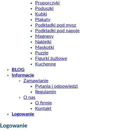
Proporczyki
Poduszki
Kubki
Plakaty
Podkładki pod mysz
Podkładki pod napoje
Magnesy
Naklejki
Maskotki
Puzzle
Figurki żużlowe
Kuchenne
BLOG
Informacje
Zamawianie
Pytania i odpowiedzi
Regulamin
O nas
O firmie
Kontakt
Logowanie
Logowanie