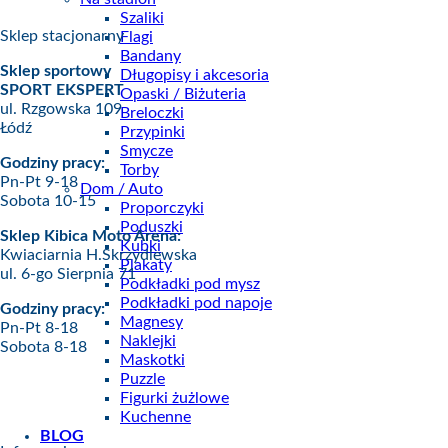
Szaliki
Sklep stacjonarny
Flagi
Bandany
Sklep sportowy
Długopisy i akcesoria
SPORT EKSPERT
Opaski / Biżuteria
ul. Rzgowska 109
Breloczki
Łódź
Przypinki
Smycze
Godziny pracy:
Torby
Pn-Pt 9-18
Dom / Auto
Sobota 10-15
Proporczyki
Poduszki
Sklep Kibica Moto Arena:
Kubki
Kwiaciarnia H.Skrzydlewska
Plakaty
ul. 6-go Sierpnia 71
Podkładki pod mysz
Podkładki pod napoje
Godziny pracy:
Magnesy
Pn-Pt 8-18
Naklejki
Sobota 8-18
Maskotki
Puzzle
Figurki żużlowe
Kuchenne
BLOG