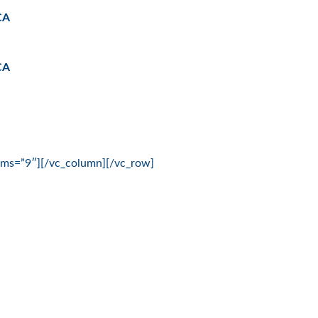
CA
CA
tems=”9″][/vc_column][/vc_row]