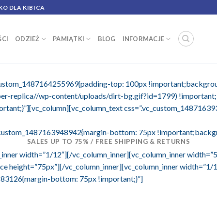
KO DLA KIBICA
CI
ODZIEŻ
PAMIĄTKI
BLOG
INFORMACJE
c_custom_1487164255969{padding-top: 100px !important;backgro
er-replica//wp-content/uploads/dirt-bg.gif?id=1799) !important
ortant;}”][vc_column][vc_column_text css=”.vc_custom_14871639
_custom_1487163948942{margin-bottom: 75px !important;backgrou
SALES UP TO 75% / FREE SHIPPING & RETURNS
_inner width=”1/12″][/vc_column_inner][vc_column_inner width=”
 height=”75px”][/vc_column_inner][vc_column_inner width=”1/12
83126{margin-bottom: 75px !important;}”]