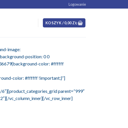
Logowanie
KOSZYK /
0,00
ZŁ
und-image:
;background-position: 0 0
36679{background-color: #ffffff
nd-color: #ffffff !important;}”]
5/6″][product_categories_grid parent=”999″
″][/vc_column_inner][/vc_row_inner]