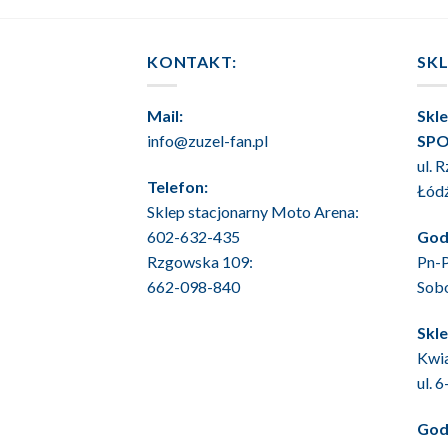
KONTAKT:
SK
Mail:
Skl
info@zuzel-fan.pl
SPO
ul. 
Telefon:
Łód
Sklep stacjonarny Moto Arena:
602-632-435
God
Rzgowska 109:
Pn-P
662-098-840
Sob
Skl
Kwia
ul. 
God