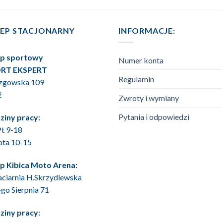
LEP STACJONARNY
INFORMACJE:
ep sportowy
Numer konta
RT EKSPERT
Regulamin
Rzgowska 109
ź
Zwroty i wymiany
Pytania i odpowiedzi
ziny pracy:
t 9-18
ota 10-15
ep Kibica Moto Arena:
ciarnia H.Skrzydlewska
6-go Sierpnia 71
ziny pracy: