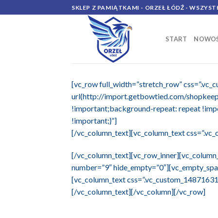
Skip
SKLEP Z PAMIĄTKAMI - ORZEŁ ŁÓDŹ - WSZYST
to
content
START
NOWOŚ
[vc_row full_width=”stretch_row” css=”.v
url(http://import.getbowtied.com/shopkeep
!important;background-repeat: repeat !imp
!important;}”]
[/vc_column_text][vc_column_text css=”.vc
[/vc_column_text][vc_row_inner][vc_column
number=”9″ hide_empty=”0″][vc_empty_space
[vc_column_text css=”.vc_custom_14871631
[/vc_column_text][/vc_column][/vc_row]